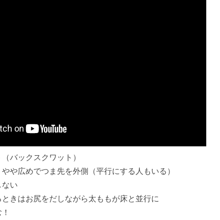
ト（バックスクワット）
りやや広めでつま先を外側（平行にする人もいる）
しない
るときはお尻をだしながら太ももが床と並行に
む！