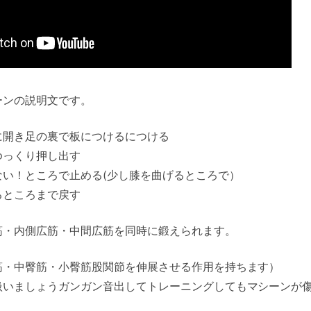
ーンの説明文です。
に開き足の裏で板につけるにつける
ゆっくり押し出す
ない！ところで止める(少し膝を曲げるところで）
るところまで戻す
筋・内側広筋・中間広筋を同時に鍛えられます。
筋・中臀筋・小臀筋股関節を伸展させる作用を持ちます）
扱いましょうガンガン音出してトレーニングしてもマシーンが