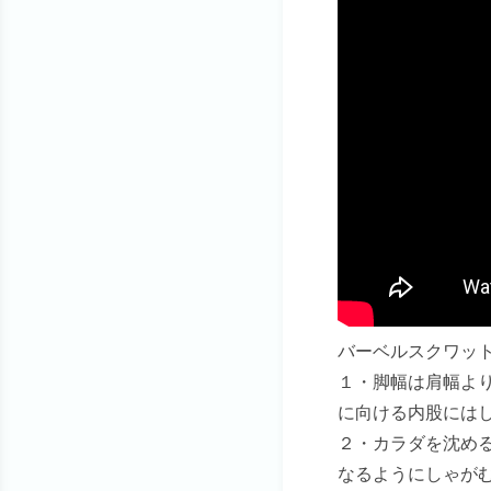
バーベルスクワッ
１・脚幅は肩幅よ
に向ける内股には
２・カラダを沈め
なるようにしゃが