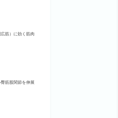
間広筋）に効く筋肉
小臀筋股関節を伸展