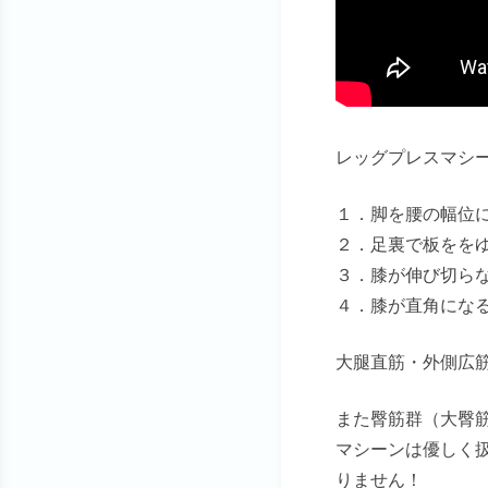
レッグプレスマシ
１．脚を腰の幅位
２．足裏で板をを
３．膝が伸び切ら
４．膝が直角にな
大腿直筋・外側広
また臀筋群（大臀
マシーンは優しく
りません！