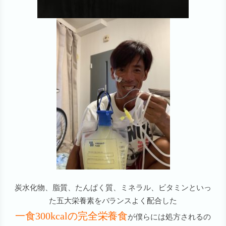
炭水化物、脂質、たんぱく質、ミネラル、ビタミンといっ
た五大栄養素をバランスよく配合した
一食300kcalの完全栄養食
が僕らには処方されるの