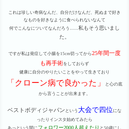
これは珍しい奇病なんだ、自分だけなんだ、死ぬまで好き
なものを好きなように食べられないなんて
私もそう思いまし
何でこんなにツいてなんだろう……
た。
25年間一度
ですが私は発症して小腸を15cm切ってから
も再手術
をしておらず
健康に自分のやりたいことをやって生きており
「クローン病で良かった」
と心の底
から言うことが出来ます。
大会で四位
ベストボディジャパン
という
にな
ったりインスタ始めてみたら
フォロワー2000人超えたり
あっという間に
と50歳にし