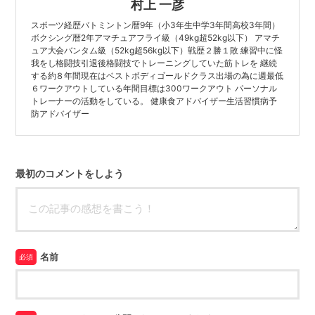
村上 一彦
スポーツ経歴バトミントン暦9年（小3年生中学3年間高校3年間）
ボクシング暦2年アマチュアフライ級（49kg超52kg以下） アマチ
ュア大会バンタム級（52kg超56kg以下）戦歴２勝１敗 練習中に怪
我をし格闘技引退後格闘技でトレーニングしていた筋トレを 継続
する約８年間現在はベストボディゴールドクラス出場の為に週最低
６ワークアウトしている年間目標は300ワークアウト パーソナル
トレーナーの活動をしている。 健康食アドバイザー生活習慣病予
防アドバイザー
最初のコメントをしよう
名前
必須