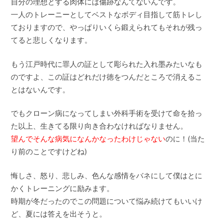
自分の理想とする肉体には傷跡なんてないんです。
一人のトレーニーとしてベストなボディ目指して筋トレし
ておりますので、やっぱりいくら鍛えられてもそれが残っ
てると悲しくなります。
もう江戸時代に罪人の証として彫られた入れ墨みたいなも
のですよ、この証はどれだけ徳をつんだところで消えるこ
とはないんです。
でもクローン病になってしまい外科手術を受けて命を拾っ
た以上、生きてる限り向き合わなければなりません。
望んでそんな病気になんかなったわけじゃない
のに！(当た
り前のことですけどね)
悔しさ、怒り、悲しみ、色んな感情をバネにして僕はとに
かくトレーニングに励みます。
時期が冬だったのでこの問題について悩み続けてもいいけ
ど、夏には答えを出そうと。