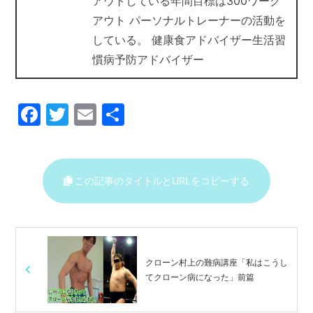
アウトしている年間目標は300ワーク
アウト パーソナルトレーナーの活動を
している。 健康食アドバイザー生活習
慣病予防アドバイザー
F
T
E
共
a
w
m
有
c
itt
ai
e
er
l
この記事のタイトルとURLをコピーする
b
o
o
k
クローン村上の難病講座「私はこうし
てクローン病になった」前篇