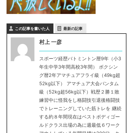
この記事を書いた人
最新の記事
村上 一彦
スポーツ経歴バトミントン暦9年（小3
年生中学3年間高校3年間） ボクシン
グ暦2年アマチュアフライ級（49kg超
52kg以下） アマチュア大会バンタム
級（52kg超56kg以下）戦歴２勝１敗
練習中に怪我をし格闘技引退後格闘技
でトレーニングしていた筋トレを 継続
する約８年間現在はベストボディゴー
ルドクラス出場の為に週最低６ワーク