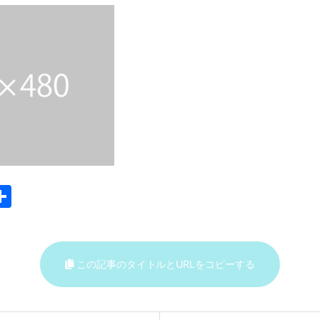
共
m
有
i
この記事のタイトルとURLをコピーする