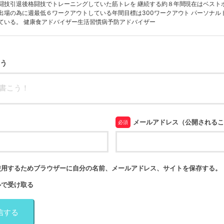
闘技引退後格闘技でトレーニングしていた筋トレを 継続する約８年間現在はベスト
出場の為に週最低６ワークアウトしている年間目標は300ワークアウト パーソナル
ている。 健康食アドバイザー生活習慣病予防アドバイザー
う
メールアドレス（公開される
必須
使用するためブラウザーに自分の名前、メールアドレス、サイトを保存する。
ルで受け取る
信する