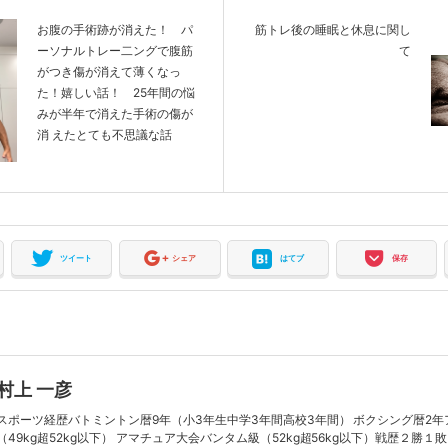
お腹の手術跡が消えた！ パ
筋トレ後の睡眠と休息に関し
ーソナルトレー二ングで腹筋
て
がつき傷が消えて薄くなっ
た！嬉しい話！ 25年間の悩
みが半年で消えた手術の傷が
消 えたとても不思議な話
ツイート
シェア
はてブ
保存
村上 一彦
スポーツ経歴バトミントン暦9年（小3年生中学3年間高校3年間） ボクシング暦2
（49kg超52kg以下） アマチュア大会バンタム級（52kg超56kg以下）戦歴２勝１