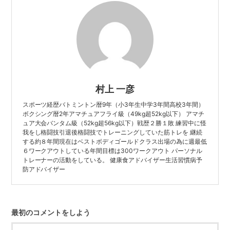
村上 一彦
スポーツ経歴バトミントン暦9年（小3年生中学3年間高校3年間）
ボクシング暦2年アマチュアフライ級（49kg超52kg以下） アマチ
ュア大会バンタム級（52kg超56kg以下）戦歴２勝１敗 練習中に怪
我をし格闘技引退後格闘技でトレーニングしていた筋トレを 継続
する約８年間現在はベストボディゴールドクラス出場の為に週最低
６ワークアウトしている年間目標は300ワークアウト パーソナル
トレーナーの活動をしている。 健康食アドバイザー生活習慣病予
防アドバイザー
最初のコメントをしよう