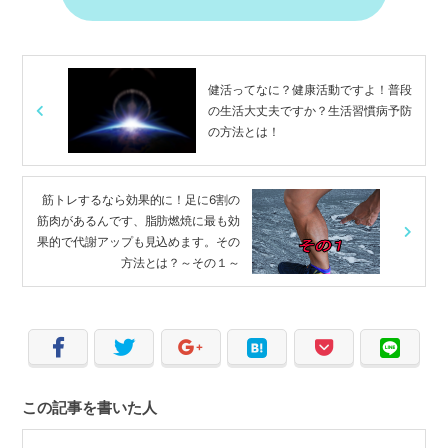
b
o
o
健活ってなに？健康活動ですよ！普段
k
の生活大丈夫ですか？生活習慣病予防
の方法とは！
筋トレするなら効果的に！足に6割の
筋肉があるんです、脂肪燃焼に最も効
果的で代謝アップも見込めます。その
方法とは？～その１～
この記事を書いた人