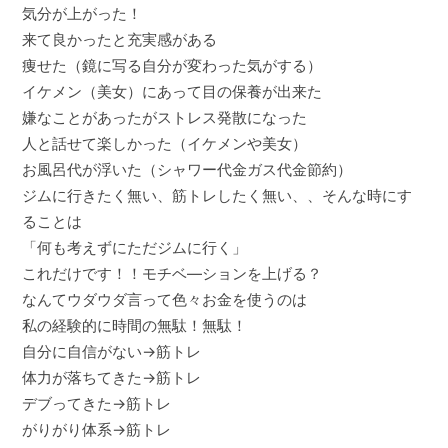
気分が上がった！
来て良かったと充実感がある
痩せた（鏡に写る自分が変わった気がする）
イケメン（美女）にあって目の保養が出来た
嫌なことがあったがストレス発散になった
人と話せて楽しかった（イケメンや美女）
お風呂代が浮いた（シャワー代金ガス代金節約）
ジムに行きたく無い、筋トレしたく無い、、そんな時にす
ることは
「何も考えずにただジムに行く」
これだけです！！モチベ―ションを上げる？
なんてウダウダ言って色々お金を使うのは
私の経験的に時間の無駄！無駄！
自分に自信がない→筋トレ
体力が落ちてきた→筋トレ
デブってきた→筋トレ
がりがり体系→筋トレ