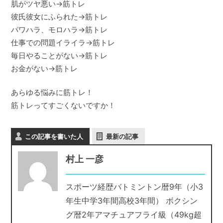
肌がツヤ悪い→筋トレ
彼氏彼女にふられた→筋トレ
パワハラ、モロハラ→筋トレ
仕事での問題イライラ→筋トレ
毎日やることがない→筋トレ
お金がない→筋トレ
あらゆる悩みに筋トレ！
筋トレってすごくないですか！
この記事を書いた人
最新の記事
村上 一彦
スポーツ経歴バトミントン暦9年（小3
年生中学3年間高校3年間） ボクシン
グ暦2年アマチュアフライ級（49kg超