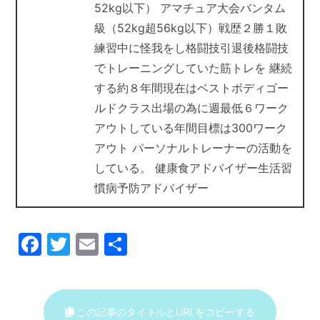
52kg以下） アマチュア大会バンタム
級（52kg超56kg以下）戦歴２勝１敗
練習中に怪我をし格闘技引退後格闘技
でトレーニングしていた筋トレを 継続
する約８年間現在はベストボディゴー
ルドクラス出場の為に週最低６ワーク
アウトしている年間目標は300ワーク
アウト パーソナルトレーナーの活動を
している。 健康食アドバイザー生活習
慣病予防アドバイザー
F
T
E
共
a
w
m
有
c
itt
ai
e
er
l
この記事のタイトルとURLをコピーする