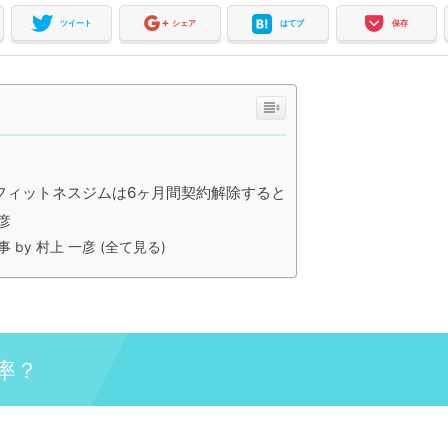
ツイート
シェア
はてブ
保存
フィットネスジムは6ヶ月間契約解除すると
彦
 by 村上 一彦 (全て見る)
率？