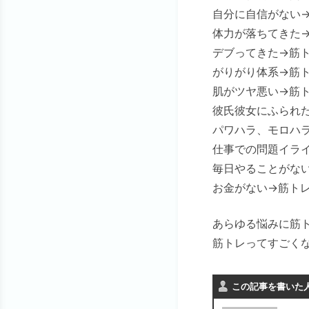
自分に自信がない
体力が落ちてきた
デブってきた→筋
がりがり体系→筋
肌がツヤ悪い→筋
彼氏彼女にふられ
パワハラ、モロハ
仕事での問題イラ
毎日やることがな
お金がない→筋ト
あらゆる悩みに筋
筋トレってすごく
この記事を書いた