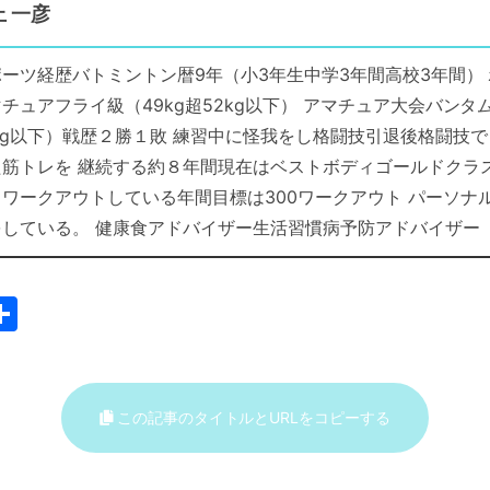
上 一彦
ーツ経歴バトミントン暦9年（小3年生中学3年間高校3年間）
チュアフライ級（49kg超52kg以下） アマチュア大会バンタム
6kg以下）戦歴２勝１敗 練習中に怪我をし格闘技引退後格闘技
た筋トレを 継続する約８年間現在はベストボディゴールドクラ
６ワークアウトしている年間目標は300ワークアウト パーソナ
をしている。 健康食アドバイザー生活習慣病予防アドバイザー
共
m
有
i
この記事のタイトルとURLをコピーする