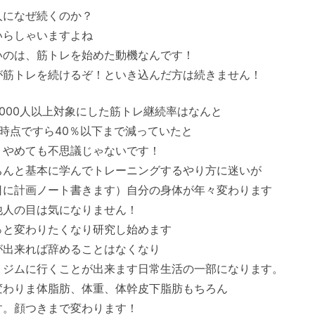
人になぜ続くのか？
いらしゃいますよね
いのは、筋トレを始めた動機なんです！
が筋トレを続けるぞ！といき込んだ方は続きません！
000人以上対象にした筋トレ継続率はなんと
時点ですら40％以下まで減っていたと
！やめても不思議じゃないです！
ちんと基本に学んでトレーニングするやり方に迷いが
日に計画ノート書きます）自分の身体が年々変わります
他人の目は気になりません！
っと変わりたくなり研究し始めます
が出来れば辞めることはなくなり
りジムに行くことが出来ます日常生活の一部になります。
変わりま体脂肪、体重、体幹皮下脂肪もちろん
す。顔つきまで変わります！