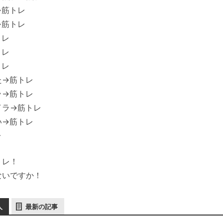
→筋トレ
→筋トレ
トレ
トレ
トレ
た→筋トレ
ラ→筋トレ
イラ→筋トレ
い→筋トレ
レ
トレ！
ないですか！
人
最新の記事