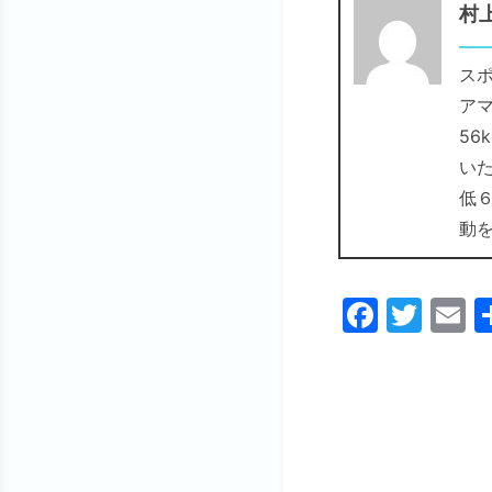
村
スポ
アマ
5
い
低
動
F
T
E
a
w
c
itt
a
e
er
l
b
o