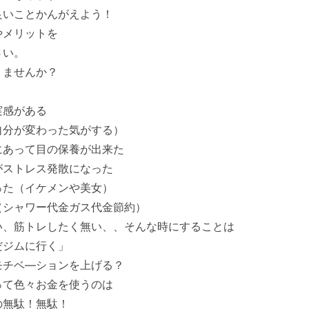
良いことかんがえよう！
やメリットを
さい。
りませんか？
実感がある
自分が変わった気がする）
にあって目の保養が出来た
がストレス発散になった
った（イケメンや美女）
（シャワー代金ガス代金節約）
い、筋トレしたく無い、、そんな時にすることは
だジムに行く」
モチベ―ションを上げる？
って色々お金を使うのは
の無駄！無駄！