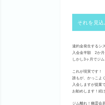
それを見込
違約金発生するシ
入会金半額 2か
しかし3ヶ月でジ
これが現実です！
誰もが、かっこよ
入会しますが提案
お勧めします！続
ジム離れ！幽霊会