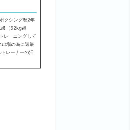
 ボクシング暦2年
級（52kg超
でトレーニングして
ス出場の為に週最
ルトレーナーの活